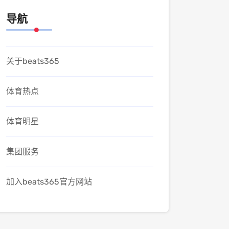
导航
关于beats365
体育热点
体育明星
集团服务
加入beats365官方网站