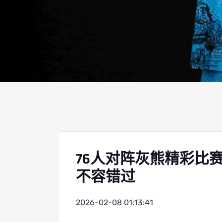
76人对阵灰熊精彩比
不容错过
2026-02-08 01:13:41