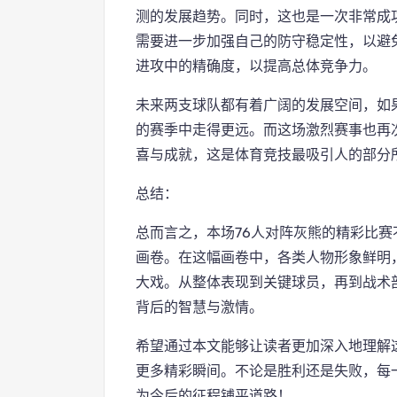
测的发展趋势。同时，这也是一次非常成
需要进一步加强自己的防守稳定性，以避
进攻中的精确度，以提高总体竞争力。
未来两支球队都有着广阔的发展空间，如
的赛季中走得更远。而这场激烈赛事也再
喜与成就，这是体育竞技最吸引人的部分
总结：
总而言之，本场76人对阵灰熊的精彩比
画卷。在这幅画卷中，各类人物形象鲜明
大戏。从整体表现到关键球员，再到战术
背后的智慧与激情。
希望通过本文能够让读者更加深入地理解
更多精彩瞬间。不论是胜利还是失败，每
为今后的征程铺平道路！