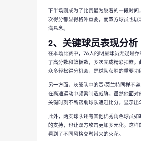
下半场则成为了比赛最为胶着的一段时间
次得分都显得格外重要，而双方球员也展
满悬念。
2、关键球员表现分析
在本场比赛中，76人的明星球员无疑是乔
了高分数和篮板数，多次完成精彩扣篮。
众多轻松得分机会，是球队获胜的重要功
另一方面，灰熊队中的贾·莫兰特同样不
在高速运动中频繁制造威胁。虽然他面对
关键时刻不断帮助球队追赶比分，显示出
此外，两支球队还有其他优秀角色球员如塞
的支持，也让双方攻击更加多元化。这样
看到了不同风格交融带来的火花。