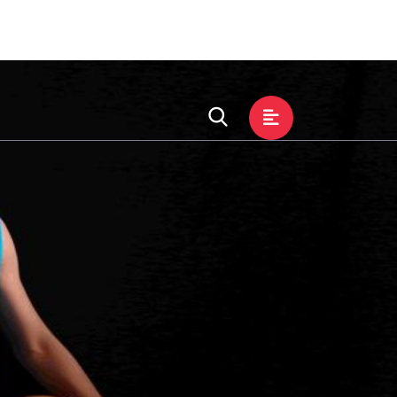
集团服务
加入beats365官方网站