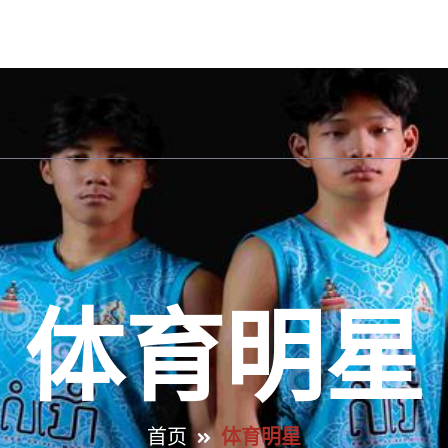
首页
关于beats365
体育热点
体育明星
体育明星
首页
体育明星