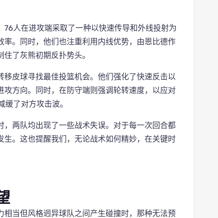
。76人在进攻端采取了一种以快速传导和外线投射为
效率。同时，他们也注重利用内线优势，由恩比德作
制住了灰熊初期反扑势头。
转移皮球寻找最佳投篮机会。他们强化了快速反击以
进攻方向。同时，在防守端则强调轮转速度，以应对
减缓了对方攻击波。
时，两队均出现了一些战术失误。对于每一次回合都
发生。这也提醒我们，无论战术如何精妙，在关键时
望
力相当但风格迥异球队之间产生碰撞时，那种无法预