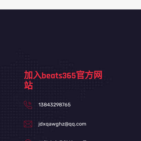
加入beats365官方网
站
13843298765
jdxqawghz@qq.com