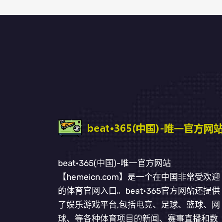
beat·365(中国)-唯一官方网站
【hemeicn.com】是一个在中国非常受欢迎
的体育官网入口。beat·365官方网站还提供
了娱乐游戏平台,包括电竞、足球、篮球、网
球、等各种体育项目的新闻、赛事直播和数