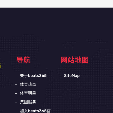
导航
网站地图
关于beats365
SiteMap
体育热点
体育明星
集团服务
加入beats365官