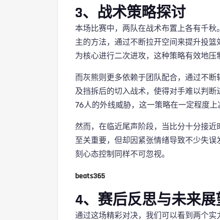
3、战术策略探讨
本场比赛中，两队在战术布置上各有千秋
主的方法，通过不断拉开空间来提升投篮
为核心进行二次进攻，这种策略有效地压
而灰熊则更多依赖于团队配合，通过不断
及挡拆后的切入战术，使得对手难以判断
76人的外线威胁，这一策略在一定程度上
然而，在临近尾声阶段，当比分十分接近
至关重要，但却因紧张情绪导致不少失误
刻心态控制同样不可忽视。
beats365
4、赛后反思与未来展
通过这场精彩对决，我们可以看到两个实